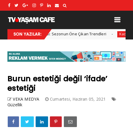
2025 Kış Modası: Sezonun Öne Çıkan Trendleri
SON YAZILAR:
Her y
l
Kadın
Burun estetiği değil ‘ifade’
estetiği
VEKA MEDYA
Cumartesi, Haziran 05, 2021
Güzellik