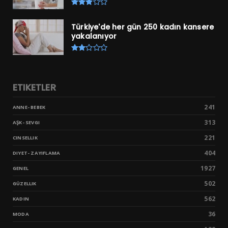
Türkiye'de her gün 250 kadın kansere
yakalanıyor
ETIKETLER
241
ANNE- BEBEK
313
AŞK- SEVGI
221
CINSELLIK
404
DIYET- ZAYIFLAMA
1927
GENEL
502
GÜZELLIK
562
KADIN
36
MODA