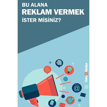
GENEL
Doğru ayakkabı mutlu çocuk!
July 31, 2023
KADIN
Orgazm olan kadınlar daha çabuk hamile
kalıyor
May 05, 2023