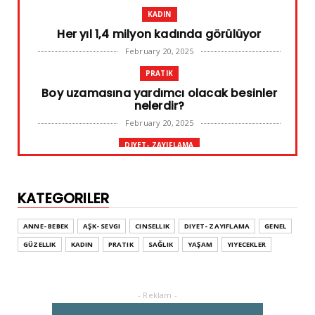
KADIN
Her yıl 1,4 milyon kadında görülüyor
February 20, 2025
PRATIK
Boy uzamasına yardımcı olacak besinler
nelerdir?
February 20, 2025
DIYET- ZAYIFLAMA
Başarılı diyet sürdürülebilir olandır
February 10, 2025
KATEGORILER
GENEL
Leke ve çatlak tedavisinde radyofrekans
ANNE- BEBEK
AŞK- SEVGI
CINSELLIK
DIYET- ZAYIFLAMA
GENEL
yöntemi
GÜZELLIK
KADIN
PRATIK
SAĞLIK
YAŞAM
YIYECEKLER
February 02, 2025
ADVERTORIAL
Dufold Etiketler Hakkında Bilgi
- Reklam -
October 26, 2023