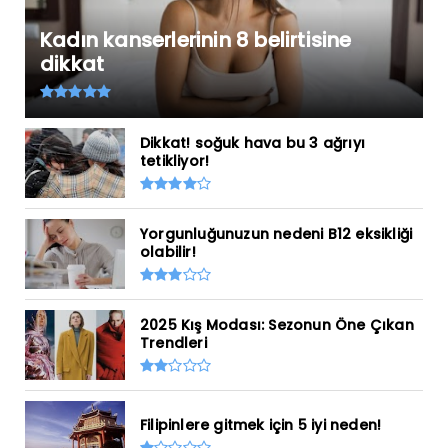
Kadın kanserlerinin 8 belirtisine
dikkat
Dikkat! soğuk hava bu 3 ağrıyı
tetikliyor!
Yorgunluğunuzun nedeni B12 eksikliği
olabilir!
2025 Kış Modası: Sezonun Öne Çıkan
Trendleri
Filipinlere gitmek için 5 iyi neden!